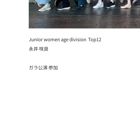
Junior women age division Top12
永井
咲良
ガラ公演 参加